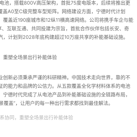
电池，搭载800V高压架构，首批75度电版本，后续将推出更
，覆盖A0至C级完整车型矩阵。网络建设方面，宁德时代计划
站，覆盖近190座城市和12纵11横高速网络。公司将携手车企与能
共享、互联互通、共同投建为宗旨，首批合作伙伴包括长安、奇
，计划到2028年底构建超过10万座共享的补能基础设施。
业创新必须秉承严谨的科研精神。中国技术走向世界，靠的不
证的能力和品牌的公信力。从五款覆盖全化学材料体系的电池
，宁德时代完成了从电池产品到补能基础设施的全链路布局，
场景覆盖”，让用户的每一种出行需求都找到最佳解法。
系协同，重塑全场景出行补能体验