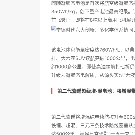
麒麟凝聚态电池是首次将航空级凝聚态
350Wh/kg，创下量产电池最高纪
首飞验证，即将在8吨以上商用飞机展
该电池体积能量密度达760Wh/L，以
排、大六座SUV续航突破1000公里，
约1000多公里，即使高速续航打七折
升级为凝聚态电解质，从源头实现“无
第二代骁遥超级增·混电池：将增混带
第二代骁遥将增混纯电续航拉升至600
铁锂、超混、三元三条技术路线覆盖从
达500公里，满足日常通勤“一周一充