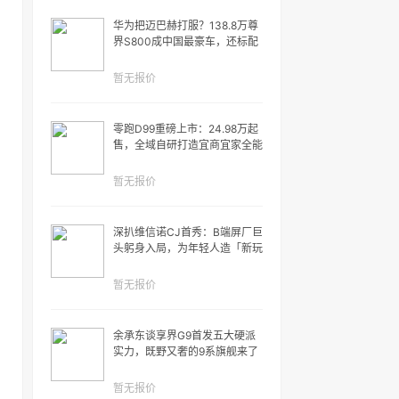
华为把迈巴赫打服？138.8万尊
界S800成中国最豪车，还标配
自动驾驶...
暂无报价
零跑D99重磅上市：24.98万起
售，全域自研打造宜商宜家全能
旗舰MPV
暂无报价
深扒维信诺CJ首秀：B端屏厂巨
头躬身入局，为年轻人造「新玩
具」，一场屏幕破圈实验打响
暂无报价
余承东谈享界G9首发五大硬派
实力，既野又奢的9系旗舰来了
暂无报价