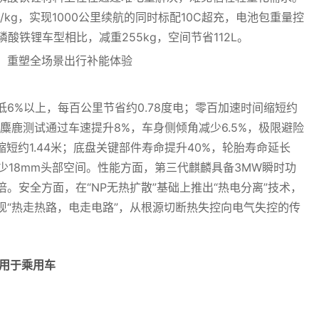
/kg，实现1000公里续航的同时标配10C超充，电池包重量控
磷酸铁锂车型相比，减重255kg，空间节省112L。
6%以上，每百公里节省约0.78度电；零百加速时间缩短约
；麋鹿测试通过车速提升8%，车身侧倾角减少6.5%，极限避险
缩短约1.44米；底盘关键部件寿命提升40%，轮胎寿命延长
至少18mm头部空间。性能方面，第三代麒麟具备3MW瞬时功
。安全方面，在“NP无热扩散”基础上推出“热电分离”技术，
现“热走热路，电走电路”，从根源切断热失控向电气失控的传
用于乘用车