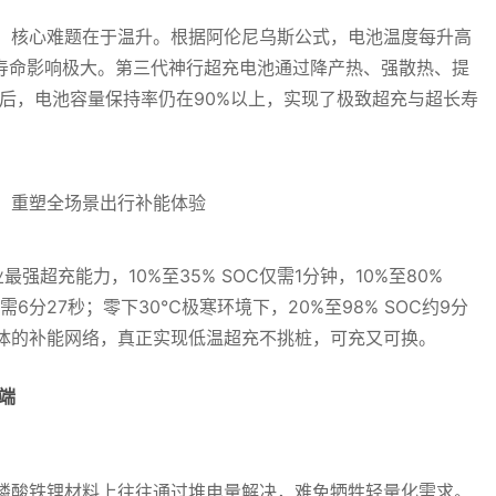
，核心难题在于温升。根据阿伦尼乌斯公式，电池温度每升高
对寿命影响极大。第三代神行超充电池通过降产热、强散热、提
环后，电池容量保持率仍在90%以上，实现了极致超充与超长寿
最强超充能力，10%至35% SOC仅需1分钟，10%至80%
C仅需6分27秒；零下30℃极寒环境下，20%至98% SOC约9分
体的补能网络，真正实现低温超充不挑桩，可充又可换。
端
磷酸铁锂材料上往往通过堆电量解决，难免牺牲轻量化需求。