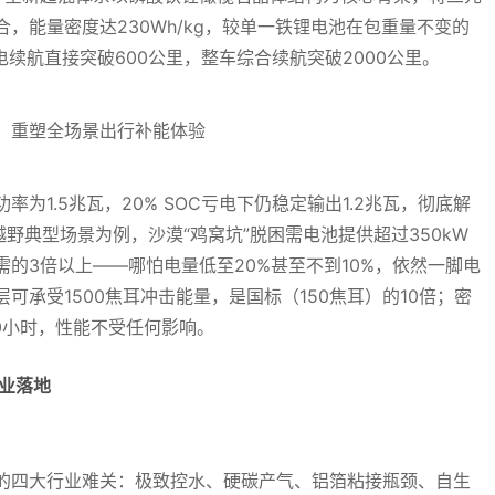
，能量密度达230Wh/kg，较单一铁锂电池在包重量不变的
电续航直接突破600公里，整车综合续航突破2000公里。
为1.5兆瓦，20% SOC亏电下仍稳定输出1.2兆瓦，彻底解
野典型场景为例，沙漠“鸡窝坑”脱困需电池提供超过350kW
的3倍以上——哪怕电量低至20%甚至不到10%，依然一脚电
可承受1500焦耳冲击能量，是国标（150焦耳）的10倍；密
0小时，性能不受任何影响。
业落地
的四大行业难关：极致控水、硬碳产气、铝箔粘接瓶颈、自生