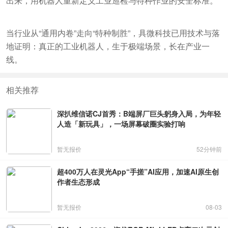
出来，用机器人重新定义工业巡检与特种作业的安全标准。
当行业从“通用内卷”走向“特种制胜”，具微科技已用技术与落
地证明：真正的工业机器人，生于极端场景，长在产业一
线。
相关推荐
深扒维信诺CJ首秀：B端屏厂巨头躬身入局，为年轻
人造「新玩具」，一场屏幕破圈实验打响
暂无报价
52分钟前
超400万人在灵光App“手搓”AI应用，加速AI原生创
作者生态形成
暂无报价
08-03