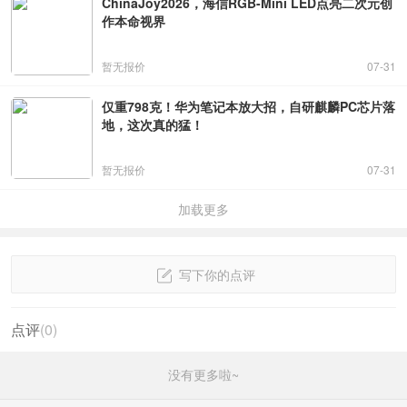
ChinaJoy2026，海信RGB-Mini LED点亮二次元创
作本命视界
暂无报价
07-31
仅重798克！华为笔记本放大招，自研麒麟PC芯片落
地，这次真的猛！
暂无报价
07-31
加载更多
写下你的点评
点评
(
0
)
没有更多啦~