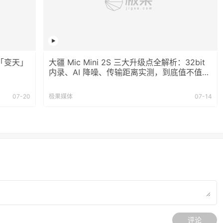
「变天」
大疆 Mic Mini 2S 三大升级点全解析：32bit
内录、AI 降噪、传输距离实测，到底值不值
买？
07-20
极果媒体
07-14
评论