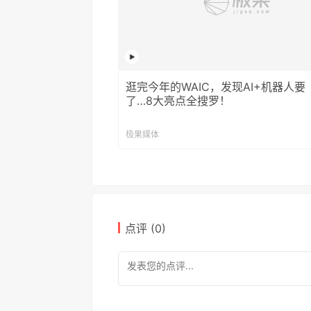
逛完今年的WAIC，发现AI+机器人要
了…8大亮点全搜罗！
极果媒体
点评 (
0
)