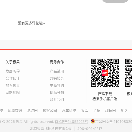
没有更多评论啦~
关于极果
商务合作
发展历程
产品试用
合作伙伴
营销服务
加入极果
电商导购
网站地图
优品分销
扫码下载
极
极果手机客户端
联系我们
技
凤凰数码
泡泡网
极客公园
汽车科技
果库
半糖
趣玩网
B12
t © 2026 极果 All rights reserved.
京ICP备14052927号
京公网安备 11010802
北京极智飞扬科技有限公司 | 400-001-9217