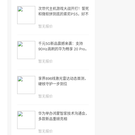
次世代主机游戏大战开打！誓死
和微软拼到底的索尼PS5，好不
好先看这里......
暂无报价
千元5G新品震撼来袭：支持
90Hz高刷的华为畅享 20 Pro，
买了就是血赚！
暂无报价
享界896线激光雷达动态首测，
硬核守护一步到位
暂无报价
华为举办鸿蒙智家技术沟通会，
多款新品重磅亮相
暂无报价