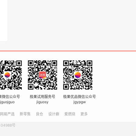
果微信公众号
极果试用服务号
极果优品微信公众号
jguojguo
jiguosy
jgypgw
网易严选
新零售
良仓
设计癖
爱燃烧
更多
034988号