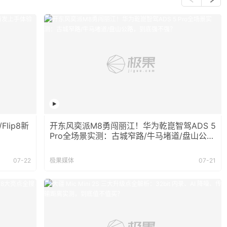
lip8新
开东风奕派M8勇闯丽江！华为乾崑智驾ADS 5
Pro全场景实测：古城窄路/牛马堵道/盘山公
路，到底强不强？
07-22
极果媒体
07-21