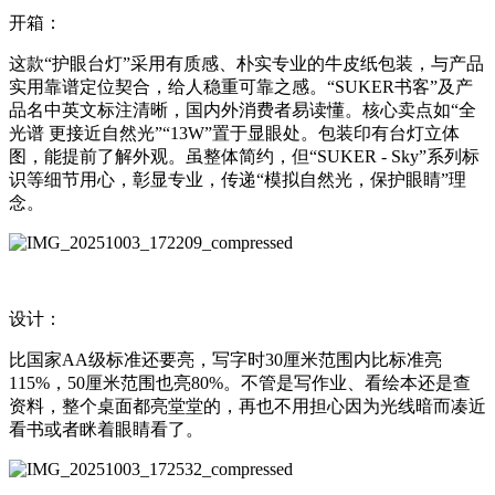
开箱：
这款“护眼台灯”采用有质感、朴实专业的牛皮纸包装，与产品
实用靠谱定位契合，给人稳重可靠之感。“SUKER书客”及产
品名中英文标注清晰，国内外消费者易读懂。核心卖点如“全
光谱 更接近自然光”“13W”置于显眼处。包装印有台灯立体
图，能提前了解外观。虽整体简约，但“SUKER - Sky”系列标
识等细节用心，彰显专业，传递“模拟自然光，保护眼睛”理
念。
设计：
比国家AA级标准还要亮，写字时30厘米范围内比标准亮
115%，50厘米范围也亮80%。不管是写作业、看绘本还是查
资料，整个桌面都亮堂堂的，再也不用担心因为光线暗而凑近
看书或者眯着眼睛看了。