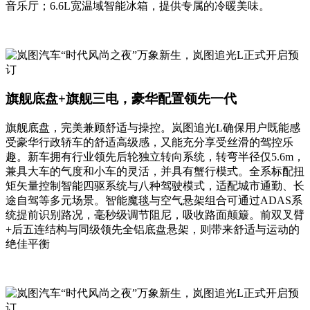
音乐厅；6.6L宽温域智能冰箱，提供专属的冷暖美味。
旗舰底盘+旗舰三电，豪华配置领先一代
旗舰底盘，完美兼顾舒适与操控。岚图追光L确保用户既能感
受豪华行政轿车的舒适高级感，又能充分享受丝滑的驾控乐
趣。新车拥有行业领先后轮独立转向系统，转弯半径仅5.6m，
兼具大车的气度和小车的灵活，并具有蟹行模式。全系标配扭
矩矢量控制智能四驱系统与八种驾驶模式，适配城市通勤、长
途自驾等多元场景。智能魔毯与空气悬架组合可通过ADAS系
统提前识别路况，毫秒级调节阻尼，吸收路面颠簸。前双叉臂
+后五连结构与同级领先全铝底盘悬架，则带来舒适与运动的
绝佳平衡