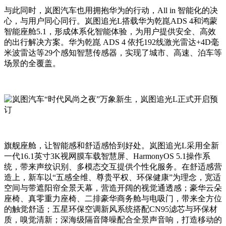
与此同时，岚图汽车也用拥抱华为的行动，All in 智能化的决
心，与用户同心同行。岚图追光L搭载华为乾崑ADS 4和鸿蒙
智能座舱5.1，形成体系化智能体验，为用户提供安全、高效
的出行解决方案。华为乾崑 ADS 4 依托192线激光雷达+4D毫
米波雷达等29个感知智慧传感器，实现了城市、高速、泊车等
场景的全覆盖。
旗舰座舱，让智能感和舒适感恰到好处。岚图追光L采用全新
一代16.1英寸3K视网膜车载智慧屏、HarmonyOS 5.1操作系
统，带来声纹识别、多模态交互提供个性化服务。在舒适感营
造上，新车以“五感全维、尊贵平权、环保健康”为理念，宽适
空间与带遮阳帘全景天幕，营造开阔的视觉通透感；豪华云朵
座椅、真零重力座椅、二排豪华商务舱与电吸门，带来全方位
的触觉舒适；五星环保空调新风系统搭配CN95滤芯与环保材
质，嗅觉清新；深海级隔音降噪配合全景声音响，打造移动的