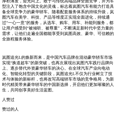
厚积薄发，迎光向上。敢于与传统高端品牌全面竞争，并为车
型注入了饱含中国文化的灵魂，标志着岚图汽车有能力打造具
备全球竞争力的豪华轿车。随着配套服务体系的持续升级，岚
图汽车在美学、科技、产品等维度正实现全面进化，持续通
过“一心一意”的服务，从选车、购车、用车、补能到服务，都
让用户感受到“被倾听、被尊重”，不断满足新时代中坚力量的
需求，让他们走遍全国都能享受到岚图高效、豪华、可信赖的
全旅程服务体验。
岚图追光L的焕新而来，是中国汽车品牌在混动豪华轿车市场
实现“换道超车”的新突破，也再次展现出岚图汽车践行品牌向
上、逐步替代外资豪华轿车的决心。在全球汽车产业向电动
化、智能化转型的关键阶段，岚图追光L不仅为行业树立了技
术与体验的新标杆，也将改写高端轿车市场的竞争格局，为新
时代精英带来豪华轿车的中国新选择，开启他们更加璀璨的人
生，共同创享美好生活蓝图。
人赞过
赞过的人