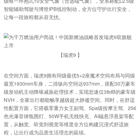
级唯一环抱式10安全气囊（含远端气囊），全系标配L2.5级
智能辅助驾驶与博世IPB线控制动，全方位守护出行安全，
让每一段旅程都从容无忧。
【瑞虎9 】
在空间方面，瑞虎9拥有同级最优5+2座魔术空间布局与同级
最宽1930mm车身，二排纵向空间达937mm，搭配30万豪车
级发动机主动降噪减振处理技术，实现怠速仅38dB的豪车级
NVH，全家出行都能畅享越级超大静谧空间。同时，在舒适
性配置方面，它搭载零重力女王副驾、Spa级按摩主驾、256
色光瀑音律氛围灯、50W手机无线快充、AI磁悬浮悬架等配
置，从触觉、听觉到视觉等维度全方位构建沉浸式舒适旅
程，让出行成为品质生活理念的延续。