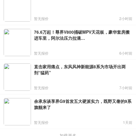
暂无报价
2小时前
76.6万起！尊界V800捅破MPV天花板，豪华套房搬
进车里，阿尔法压力拉满…
暂无报价
6小时前
直击家用痛点，东风风神新能源8系为市场开出两
剂“猛药”
暂无报价
7小时前
余承东谈享界G9首发五大硬派实力，既野又奢的9系
旗舰来了
暂无报价
1天前
加载更多