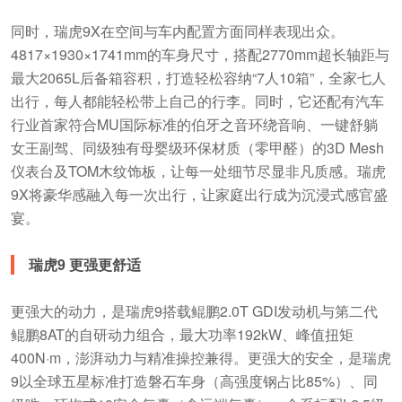
同时，瑞虎9X在空间与车内配置方面同样表现出众。
4817×1930×1741mm的车身尺寸，搭配2770mm超长轴距与
最大2065L后备箱容积，打造轻松容纳“7人10箱”，全家七人
出行，每人都能轻松带上自己的行李。同时，它还配有汽车
行业首家符合MU国际标准的伯牙之音环绕音响、一键舒躺
女王副驾、同级独有母婴级环保材质（零甲醛）的3D Mesh
仪表台及TOM木纹饰板，让每一处细节尽显非凡质感。瑞虎
9X将豪华感融入每一次出行，让家庭出行成为沉浸式感官盛
宴。
瑞虎9 更强更舒适
更强大的动力，是瑞虎9搭载鲲鹏2.0T GDI发动机与第二代
鲲鹏8AT的自研动力组合，最大功率192kW、峰值扭矩
400N·m，澎湃动力与精准操控兼得。更强大的安全，是瑞虎
9以全球五星标准打造磐石车身（高强度钢占比85%）、同