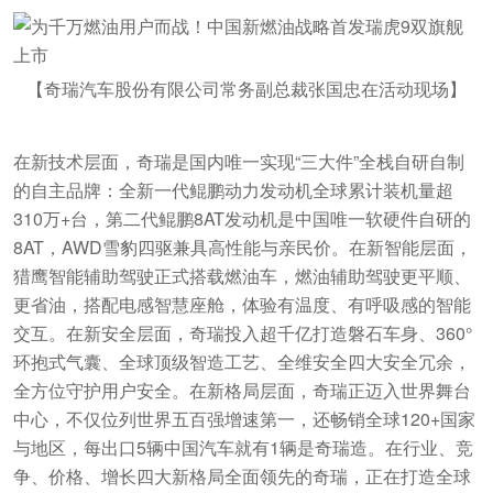
【奇瑞汽车股份有限公司常务副总裁张国忠在活动现场】
在新技术层面，奇瑞是国内唯一实现“三大件”全栈自研自制
的自主品牌：全新一代鲲鹏动力发动机全球累计装机量超
310万+台，第二代鲲鹏8AT发动机是中国唯一软硬件自研的
8AT，AWD雪豹四驱兼具高性能与亲民价。在新智能层面，
猎鹰智能辅助驾驶正式搭载燃油车，燃油辅助驾驶更平顺、
更省油，搭配电感智慧座舱，体验有温度、有呼吸感的智能
交互。在新安全层面，奇瑞投入超千亿打造磐石车身、360°
环抱式气囊、全球顶级智造工艺、全维安全四大安全冗余，
全方位守护用户安全。在新格局层面，奇瑞正迈入世界舞台
中心，不仅位列世界五百强增速第一，还畅销全球120+国家
与地区，每出口5辆中国汽车就有1辆是奇瑞造。在行业、竞
争、价格、增长四大新格局全面领先的奇瑞，正在打造全球