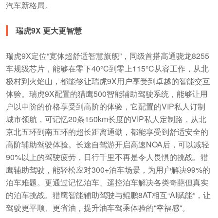
汽车新格局。
瑞虎9X 更大更智慧
瑞虎9X定位“宽体超舒适智慧旗舰”，同级首搭高通骁龙8255
车规级芯片，能够在零下40°C到零上115°C从容工作，从北
极村到火焰山，都能够让瑞虎9X用户享受到卓越的智能交互
体验。瑞虎9X配置的猎鹰500智能辅助驾驶系统，能够让用
户以中阶的价格享受到高阶的体验，它配置的VIP私人订制
城市领航，可记忆20条150km长度的VIP私人定制路，从北
京北五环到南五环的超长距离通勤，都能享受到舒适安全的
高阶辅助驾驶体验。长途自驾游开启高速NOA后，可以减轻
90%以上的驾驶疲劳，日行千里不再是令人畏惧的挑战。猎
鹰辅助驾驶，能轻松应对300+泊车场景，为用户解决99%的
泊车难题。更通过记忆泊车、遥控泊车解决各类奇葩但真实
的泊车挑战。猎鹰智能辅助驾驶与鲲鹏8AT相互“AI赋能”，让
驾驶更平顺、更省油，提升油车驾乘体验的“幸福感“。