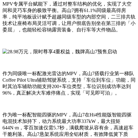
MPV专属平台赋能下，通过对整车结构的优化，实现了大空
间和灵巧车身的极致平衡。高山7拥有61.1%同级最高得房
率，纯平地板设计赋予超越同级车型的内部空间，二三排共轨
技术让座椅布局灵活可调，让用户彻底告别坐在第三排的「小
委屈」，也能轻松容纳露营装备、自行车等大件物品。
作为同级唯一标配激光雷达的MPV，高山7搭载行业第一梯队
Coffee Pilot Ultra辅助驾驶系统，支持「车位到车位」功能，同
时其泊车辅助功能支持200+车位类型，车位识别成功率达到
96%，真正解决大车难停痛点，实现「可见即可泊」。
作为唯一标配智能四驱的MPV，高山7在Hi4性能版智能四驱
电混技术加持下，动力系统最大功率337kW，最大扭矩
644N·m，零百加速仅需5.7秒，满载爬坡从容有余，高速超车
干脆利落。高山7悬架系统应用全铝材质，有效降低簧下质