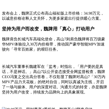
发布会上，魏牌正式公布高山福祉版上市价格：34.98万元，
以诚意价格诠释人文关怀，为更多家庭出行提供暖心方案。
坚持为用户而改变，魏牌用「真心」打动用户
魏牌肩负长城汽车高端化使命，高山7则肩负魏牌将百万级豪
华MPV体验拉入30万内价格带，推动国产豪华智能MPV加速
驶向「寻常百姓家」的艰巨任务。
长城汽车董事长魏建军在「监考」时指出，「用户要的是真
话，不是神话。」高山7以公开姿态接受全网监督检查，魏牌
CEO冯复之交出高分答卷，不仅彰显了魏牌对高山7「30万内
MPV产品力天花板」的绝对自信，同时以真诚为主线，开启
了一场与媒体、用户的深度对话。沟通方式的转变，亦是魏牌
坚持为用户改变，持续发力品牌向上的具象展现。