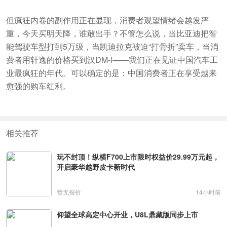
但疯狂内卷的副作用正在显现，消费者观望情绪会越发严
重，今天买明天降，谁敢出手？不管怎么说，当比亚迪把智
能驾驶车型打到5万级，当凯迪拉克被迫“打骨折”卖车，当消
费者用轩逸的价格买到汉DM-i——我们正在见证中国汽车工
业最疯狂的年代。可以确定的是：中国消费者正在享受越来
愈强的购车红利。
相关推荐
玩不封顶！纵横F700上市限时权益价29.99万元起，
开启豪华越野皮卡新时代
暂无报价
14小时前
仰望全球高定中心开业，U8L鼎藏版同步上市