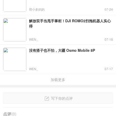
萌小多妈妈
07-24
解放双手当甩手掌柜！DJI ROMO2扫拖机器人实心
得
WEN_
07-18
没有搭子也不怕，大疆 Osmo Mobile 8P
WEN_
07-17
加载更多
写下你的点评
点评
(
0
)